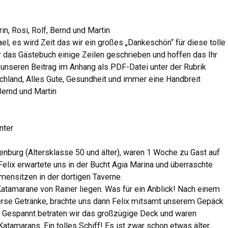
n, Rosi, Rolf, Bernd und Martin
ael, es wird Zeit das wir ein großes „Dankeschön“ für diese tolle
 das Gästebuch einige Zeilen geschrieben und hoffen das Ihr
et unseren Beitrag im Anhang als PDF-Datei unter der Rubrik
chland, Alles Gute, Gesundheit und immer eine Handbreit
Bernd und Martin
nter
enburg (Altersklasse 50 und älter), waren 1 Woche zu Gast auf
lix erwartete uns in der Bucht Agia Marina und überraschte
ensitzen in der dortigen Taverne.
Katamarane von Rainer liegen. Was für ein Anblick! Nach einem
verse Getränke, brachte uns dann Felix mitsamt unserem Gepäck
. Gespannt betraten wir das großzügige Deck und waren
tamarans. Ein tolles Schiff! Es ist zwar schon etwas älter,