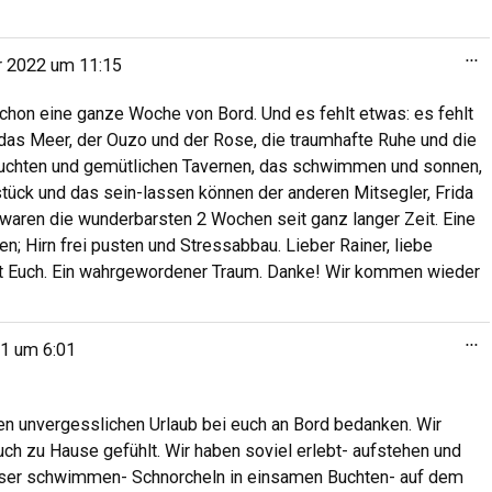
...
r 2022
um
11:15
h schon eine ganze Woche von Bord. Und es fehlt etwas: es fehlt
das Meer, der Ouzo und der Rose, die traumhafte Ruhe und die
ebuchten und gemütlichen Tavernen, das schwimmen und sonnen,
ück und das sein-lassen können der anderen Mitsegler, Frida
waren die wunderbarsten 2 Wochen seit ganz langer Zeit. Eine
; Hirn frei pusten und Stressabbau. Lieber Rainer, liebe
it Euch. Ein wahrgewordener Traum. Danke! Wir kommen wieder
...
21
um
6:01
en unvergesslichen Urlaub bei euch an Bord bedanken. Wir
uch zu Hause gefühlt. Wir haben soviel erlebt- aufstehen und
sser schwimmen- Schnorcheln in einsamen Buchten- auf dem